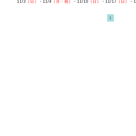
11/3
（日）
・11
/4
（月・祝）
・
11/10
（日）
・11
/17
（日）
・1
1