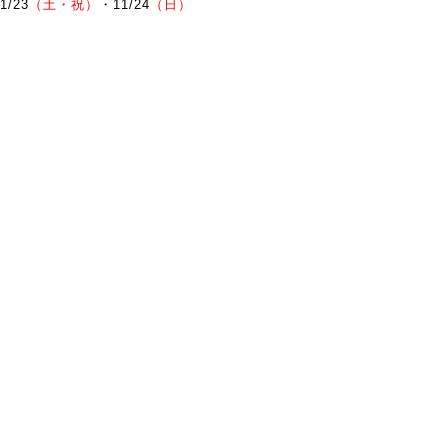
1
/23
（土・祝）
・11
/24
（日）